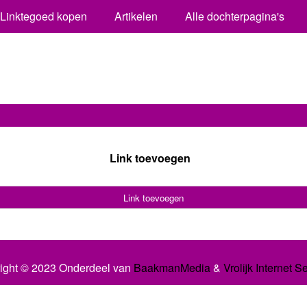
Linktegoed kopen
Artikelen
Alle dochterpagina's
Link toevoegen
Link toevoegen
ight © 2023 Onderdeel van
BaakmanMedia
&
Vrolijk Internet S